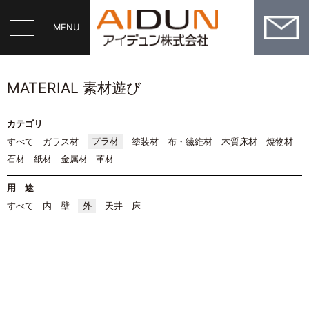
MENU
MATERIAL 素材遊び
カテゴリ
すべて
ガラス材
プラ材
塗装材
布・繊維材
木質床材
焼物材
石材
紙材
金属材
革材
用 途
すべて
内
壁
外
天井
床